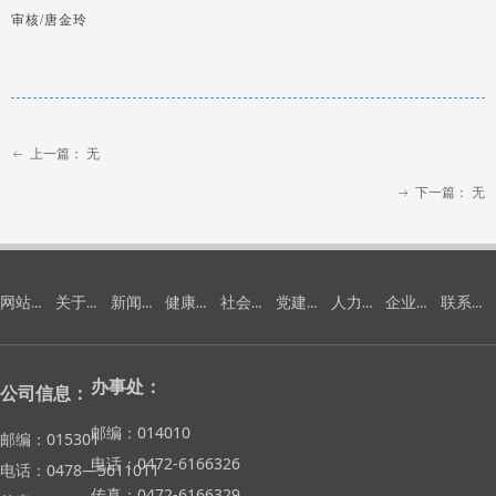
审核/唐金玲
上一篇：
无
ꂃ
下一篇：
无
ꁹ
网站首页
关于我们
新闻中心
健康安全环保
社会责任
党建工作
人力资源
企业文化
联系我们
办事处：
公司信息：
邮编：014010
邮编：015301
电话：0472-6166326
电话：0478—5611011
传真：0472-6166329