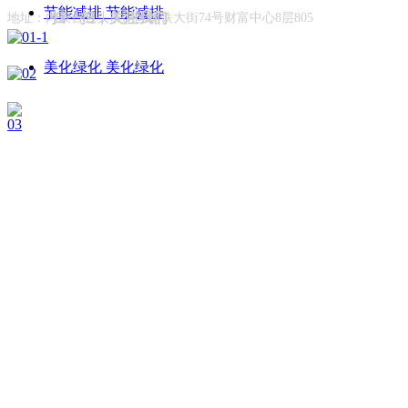
节能减排
节能减排
扫一扫，关注我们
地址：内蒙古包头市昆区钢铁大街74号财富中心8层805
美化绿化
美化绿化