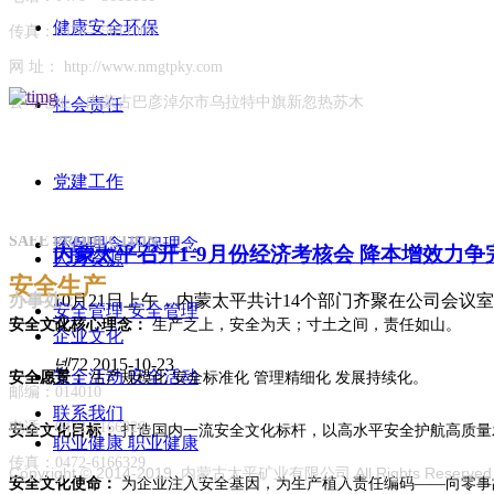
HEALTH
健康安全环保
内蒙太平安全生产“六防”工作 为四季度生产运
传真：0478—5611008
SAFETY
健康安全环保
网站首页
ꄲ
安全生产
网 址： http://www.nmgtpky.com
四季度以来，为全面贯彻落实集团公司“大干四季度、决
开安全生产工作会议，部署各项安全生产工作，明确以“
公司地址：内蒙古巴彦淖尔市乌拉特中旗新忽热苏木
社会责任
管理，强化工作措施，做好预防工作，确保冬季安全生产
您当前所在位置：
理、防火防爆专项治理、安全隐患专项整改复查考核三个
安全生产
安全生产
党建工作
넶
103
2015-11-16
SAFE PRODUCTION
环保理念
环保理念
内蒙太平召开1-9月份经济考核会 降本增效力
人力资源
安全生产
办事处：
10月21日上午，内蒙太平共计14个部门齐聚在公司会议
安全管理
安全管理
议。
安全文化核心理念：
生产之上，安全为天；寸土之间，责任如山。
企业文化
넶
72
2015-10-23
安全活动
安全活动
安全愿景：
生产规模化 安全标准化 管理精细化 发展持续化。
邮编：014010
联系我们
电话：0472-6166326
安全文化目标：
打造国内一流安全文化标杆，以高水平安全护航高质量
职业健康
职业健康
传真：0472-6166329
Copyright © 2014-2019 内蒙古太平矿业有限公司 All Rights Reserve
安全文化使命：
为企业注入安全基因，为生产植入责任编码——向零事