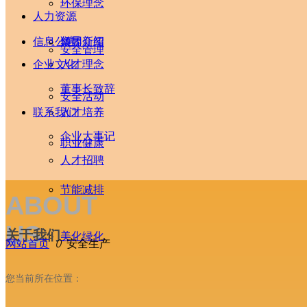
环保理念
人力资源
信息公告
领导介绍
集团新闻
安全管理
企业文化
人才理念
董事长致辞
安全活动
联系我们
人才培养
企业大事记
职业健康
人才招聘
节能减排
ABOUT
US
关于我们
美化绿化
网站首页
ꄲ
安全生产
您当前所在位置：