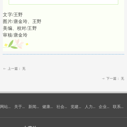
文字/王野
图片/唐金玲、王野
美编、校对/王野
审核/唐金玲
上一篇：
无
ꂃ
下一篇：
无
ꁹ
网站首页
关于我们
新闻中心
健康安全环保
社会责任
党建工作
人力资源
企业文化
联系我们